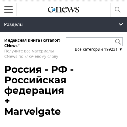
Разделы
Индексная книга (каталог)
CNews
*
Все категории
199231
▼
Получите все материалы
CNews по ключевому слову
Россия - РФ -
Российская
федерация
+
Marvelgate