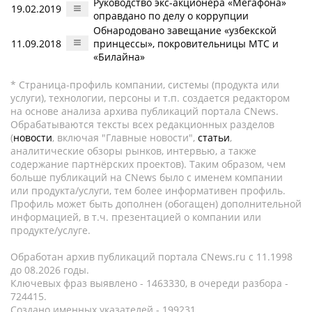
Руководство экс-акционера «Мегафона»
19.02.2019
оправдано по делу о коррупции
Обнародовано завещание «узбекской
11.09.2018
принцессы», покровительницы МТС и
«Билайна»
* Страница-профиль компании, системы (продукта или
услуги), технологии, персоны и т.п. создается редактором
на основе анализа архива публикаций портала CNews.
Обрабатываются тексты всех редакционных разделов
(
новости
, включая "Главные новости",
статьи
,
аналитические обзоры рынков, интервью, а также
содержание партнёрских проектов). Таким образом, чем
больше публикаций на CNews было с именем компании
или продукта/услуги, тем более информативен профиль.
Профиль может быть дополнен (обогащен) дополнительной
информацией, в т.ч. презентацией о компании или
продукте/услуге.
Обработан архив публикаций портала CNews.ru c 11.1998
до 08.2026 годы.
Ключевых фраз выявлено - 1463330, в очереди разбора -
724415.
Создано именных указателей - 199231.