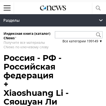
Разделы
Индексная книга (каталог)
CNews
*
Все категории
199149
▼
Получите все материалы
CNews по ключевому слову
Россия - РФ -
Российская
федерация
+
Xiaoshuang Li -
Сяошуан Ли