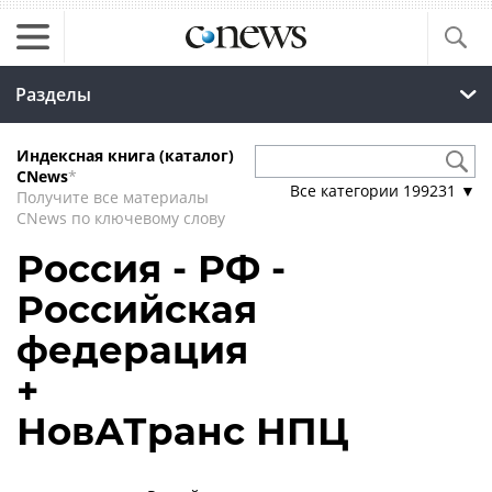
Разделы
Индексная книга (каталог)
CNews
*
Все категории
199231
▼
Получите все материалы
CNews по ключевому слову
Россия - РФ -
Российская
федерация
+
НовАТранс НПЦ