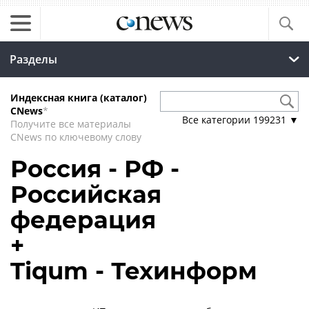
Разделы
Индексная книга (каталог)
CNews
*
Все категории
199231
▼
Получите все материалы
CNews по ключевому слову
Россия - РФ -
Российская
федерация
+
Tiqum - Техинформ