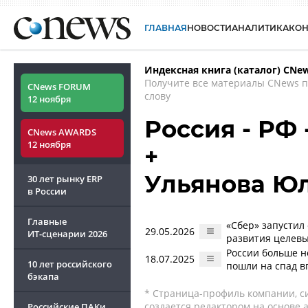
ГЛАВНАЯ
НОВОСТИ
АНАЛИТИКА
КО
Индексная книга (каталог) CNe
Получите все материалы CNews 
CNews FORUM
слову
12 ноября
Россия - РФ
CNews AWARDS
12 ноября
+
Ульянова Ю
30 лет рынку ERP
в России
Главные
«Сбер» запустил
29.05.2026
ИТ-сценарии
2026
развития целевы
России больше н
18.07.2025
10 лет российского
пошли на спад в
бэкапа
* Страница-профиль компании, сис
создается редактором на основе
Российские ПАКи