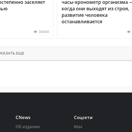
остепенно заселяет
часы-хронометр организма 
нью
когда они выходят из строя,
развитие человека
останавливается
36444
КАЗАТЬ ЕЩЕ
CNews
Соцсети
Об издании
Max