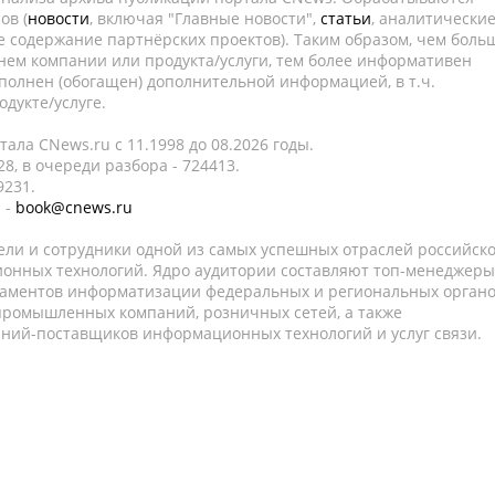
ов (
новости
, включая "Главные новости",
статьи
, аналитически
е содержание партнёрских проектов). Таким образом, чем боль
нем компании или продукта/услуги, тем более информативен
полнен (обогащен) дополнительной информацией, в т.ч.
дукте/услуге.
ала CNews.ru c 11.1998 до 08.2026 годы.
8, в очереди разбора - 724413.
9231.
 -
book@cnews.ru
ели и сотрудники одной из самых успешных отраслей российск
онных технологий. Ядро аудитории составляют топ-менеджеры
таментов информатизации федеральных и региональных орган
 промышленных компаний, розничных сетей, а также
аний-поставщиков информационных технологий и услуг связи.