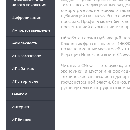
нового поколения
тексты всех редакционных раздел
обзоры рынков, интервью, а такж
публикаций на CNews было с име
Цифровизация
профиль. Профиль может быть до
презентацией о компании или про
Импортозамещение
Обработан архив публикаций порт
Безопасность
Ключевых фраз выявлено - 146332
Создано именных указателей - 19
Редакция Индексной книги CNews
ИТ в госсекторе
Читатели CNews — это руководит
ИТ в банках
экономики: индустрии информаци
технические специалисты депар
ИТ в торговле
государственной власти, банков,
руководители и сотрудники комп
Телеком
Интернет
ИТ-бизнес