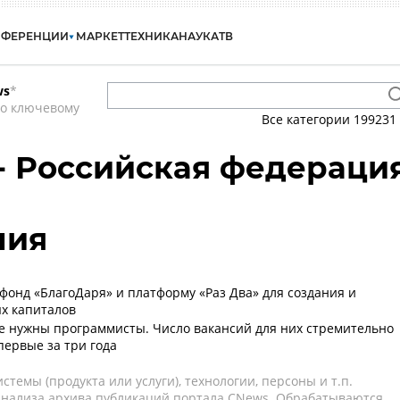
НФЕРЕНЦИИ
МАРКЕТ
ТЕХНИКА
НАУКА
ТВ
ws
*
по ключевому
Все категории
199231
 - Российская федераци
лия
 фонд «БлагоДаря» и платформу «Раз Два» для создания и
х капиталов
е нужны программисты. Число вакансий для них стремительно
первые за три года
темы (продукта или услуги), технологии, персоны и т.п.
 анализа архива публикаций портала CNews. Обрабатываются