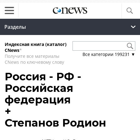
Разделы
Индексная книга (каталог)
CNews
*
Все категории
199231
▼
Получите все материалы
CNews по ключевому слову
Россия - РФ -
Российская
федерация
+
Степанов Родион