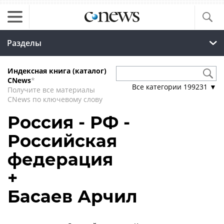
Разделы
Индексная книга (каталог)
CNews
*
Все категории
199231
▼
Получите все материалы
CNews по ключевому слову
Россия - РФ -
Российская
федерация
+
Басаев Арчил