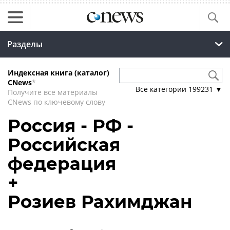
Разделы
Индексная книга (каталог)
CNews
*
Все категории
199231
▼
Получите все материалы
CNews по ключевому слову
Россия - РФ -
Российская
федерация
+
Розиев Рахимджан