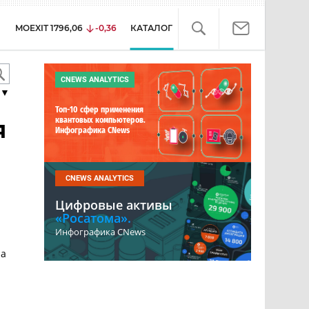
MOEXIT
1796,06
-0,36
КАТАЛОГ
CNEWS ANALYTICS
▼
Топ-10 сфер применения
я
квантовых компьютеров.
Инфографика CNews
CNEWS ANALYTICS
Цифровые активы
«Росатома».
Инфографика CNews
ра