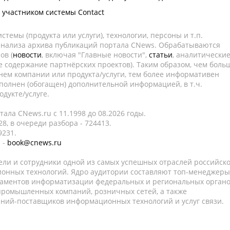
л участником системы Contact
темы (продукта или услуги), технологии, персоны и т.п.
 анализа архива публикаций портала CNews. Обрабатываются
ов (
новости
, включая "Главные новости",
статьи
, аналитически
е содержание партнёрских проектов). Таким образом, чем боль
нем компании или продукта/услуги, тем более информативен
полнен (обогащен) дополнительной информацией, в т.ч.
дукте/услуге.
ала CNews.ru c 11.1998 до 08.2026 годы.
8, в очереди разбора - 724413.
9231.
 -
book@cnews.ru
ели и сотрудники одной из самых успешных отраслей российск
онных технологий. Ядро аудитории составляют топ-менеджеры
таментов информатизации федеральных и региональных орган
 промышленных компаний, розничных сетей, а также
аний-поставщиков информационных технологий и услуг связи.