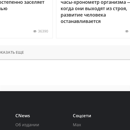
остепенно заселяет
часы-хронометр организма 
нью
когда они выходят из строя,
развитие человека
останавливается
36390
КАЗАТЬ ЕЩЕ
CNews
Соцсети
Об издании
Max