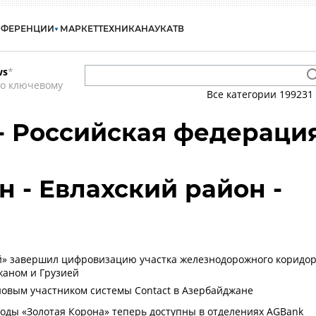
НФЕРЕНЦИИ
МАРКЕТ
ТЕХНИКА
НАУКА
ТВ
ws
*
по ключевому
Все категории
199231
 - Российская федераци
 - Евлахский район -
й» завершил цифровизацию участка железнодорожного коридо
жаном и Грузией
новым участником системы Contact в Азербайджане
ды «Золотая Корона» теперь доступны в отделениях AGBank