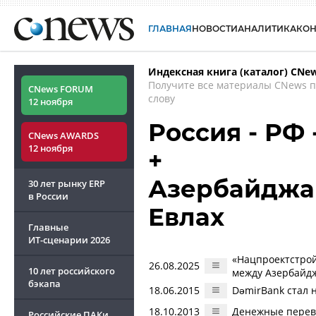
ГЛАВНАЯ
НОВОСТИ
АНАЛИТИКА
КО
Индексная книга (каталог) CNe
Получите все материалы CNews 
CNews FORUM
слову
12 ноября
Россия - РФ
CNews AWARDS
12 ноября
+
Азербайджан
30 лет рынку ERP
в России
Евлах
Главные
ИТ-сценарии
2026
«Нацпроектстро
26.08.2025
10 лет российского
между Азербайд
бэкапа
18.06.2015
DəmirBank стал 
18.10.2013
Денежные перево
Российские ПАКи