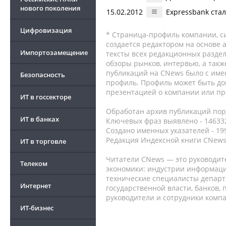
нового поколения
15.02.2012
Expressbank ста
Цифровизация
* Страница-профиль компании, сис
создается редактором на основе
Импортозамещение
тексты всех редакционных раздел
обзоры рынков, интервью, а такж
публикаций на CNews было с име
Безопасность
профиль. Профиль может быть до
презентацией о компании или про
ИТ в госсекторе
Обработан архив публикаций порт
ИТ в банках
Ключевых фраз выявлено - 146332
Создано именных указателей - 19
Редакция Индексной книги CNews
ИТ в торговле
Читатели CNews — это руководит
Телеком
экономики: индустрии информаци
технические специалисты депар
Интернет
государственной власти, банков,
руководители и сотрудники комп
ИТ-бизнес