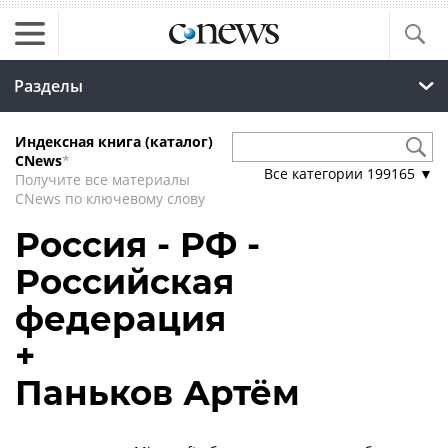
Разделы
Индексная книга (каталог)
CNews
*
Все категории
199165
▼
Получите все материалы
CNews по ключевому слову
Россия - РФ -
Российская
федерация
+
Паньков Артём