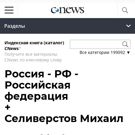
Разделы
Индексная книга (каталог)
CNews
*
Все категории
199092
▼
Получите все материалы
CNews по ключевому слову
Россия - РФ -
Российская
федерация
+
Селиверстов Михаил