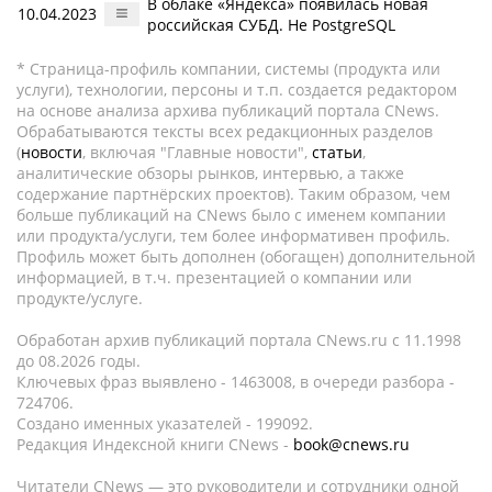
В облаке «Яндекса» появилась новая
10.04.2023
российская СУБД. Не PostgreSQL
* Страница-профиль компании, системы (продукта или
услуги), технологии, персоны и т.п. создается редактором
на основе анализа архива публикаций портала CNews.
Обрабатываются тексты всех редакционных разделов
(
новости
, включая "Главные новости",
статьи
,
аналитические обзоры рынков, интервью, а также
содержание партнёрских проектов). Таким образом, чем
больше публикаций на CNews было с именем компании
или продукта/услуги, тем более информативен профиль.
Профиль может быть дополнен (обогащен) дополнительной
информацией, в т.ч. презентацией о компании или
продукте/услуге.
Обработан архив публикаций портала CNews.ru c 11.1998
до 08.2026 годы.
Ключевых фраз выявлено - 1463008, в очереди разбора -
724706.
Создано именных указателей - 199092.
Редакция Индексной книги CNews -
book@cnews.ru
Читатели CNews — это руководители и сотрудники одной