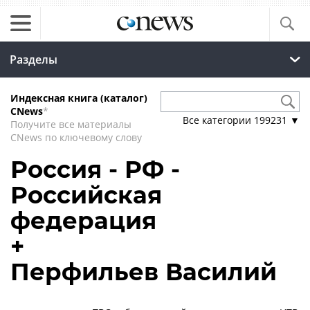
Разделы
Индексная книга (каталог)
CNews
*
Все категории
199231
▼
Получите все материалы
CNews по ключевому слову
Россия - РФ -
Российская
федерация
+
Перфильев Василий