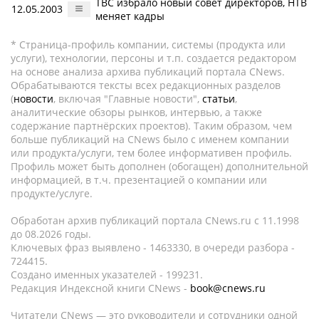
ТВС избрало новый совет директоров, НТВ
12.05.2003
меняет кадры
* Страница-профиль компании, системы (продукта или
услуги), технологии, персоны и т.п. создается редактором
на основе анализа архива публикаций портала CNews.
Обрабатываются тексты всех редакционных разделов
(
новости
, включая "Главные новости",
статьи
,
аналитические обзоры рынков, интервью, а также
содержание партнёрских проектов). Таким образом, чем
больше публикаций на CNews было с именем компании
или продукта/услуги, тем более информативен профиль.
Профиль может быть дополнен (обогащен) дополнительной
информацией, в т.ч. презентацией о компании или
продукте/услуге.
Обработан архив публикаций портала CNews.ru c 11.1998
до 08.2026 годы.
Ключевых фраз выявлено - 1463330, в очереди разбора -
724415.
Создано именных указателей - 199231.
Редакция Индексной книги CNews -
book@cnews.ru
Читатели CNews — это руководители и сотрудники одной