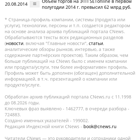
Объем торгов на ЭТП SETonline в первом
20.08.2014
полугодии 2014 г. превысил 62 млрд руб.
* Страница-профиль компании, системы (продукта или
услуги), технологии, персоны и т.п. создается редактором
на основе анализа архива публикаций портала CNews.
Обрабатываются тексты всех редакционных разделов
(
новости
, включая "Главные новости",
статьи
,
аналитические обзоры рынков, интервью, а также
содержание партнёрских проектов). Таким образом, чем
больше публикаций на CNews было с именем компании
или продукта/услуги, тем более информативен профиль.
Профиль может быть дополнен (обогащен) дополнительной
информацией, в т.ч. презентацией о компании или
продукте/услуге.
Обработан архив публикаций портала CNews.ru c 11.1998
до 08.2026 годы.
Ключевых фраз выявлено - 1462777, в очереди разбора -
724883.
Создано именных указателей - 199002.
Редакция Индексной книги CNews -
book@cnews.ru
Читатели CNews — это руководители и сотрудники одной