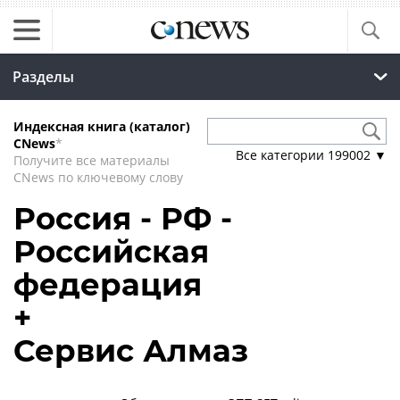
Разделы
Индексная книга (каталог)
CNews
*
Все категории
199002
▼
Получите все материалы
CNews по ключевому слову
Россия - РФ -
Российская
федерация
+
Сервис Алмаз