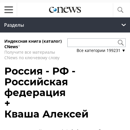
Разделы
Индексная книга (каталог)
CNews
*
Все категории
199231
▼
Получите все материалы
CNews по ключевому слову
Россия - РФ -
Российская
федерация
+
Кваша Алексей