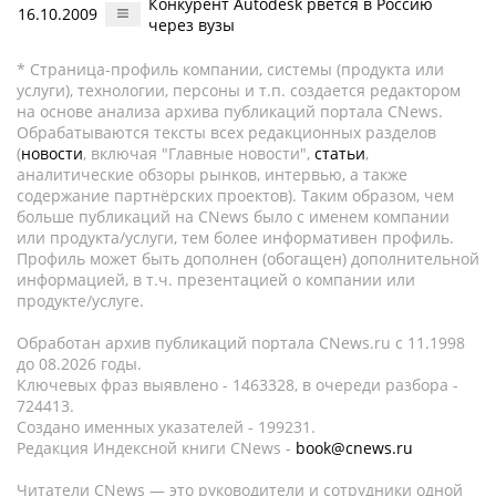
Конкурент Autodesk рвется в Россию
16.10.2009
через вузы
* Страница-профиль компании, системы (продукта или
услуги), технологии, персоны и т.п. создается редактором
на основе анализа архива публикаций портала CNews.
Обрабатываются тексты всех редакционных разделов
(
новости
, включая "Главные новости",
статьи
,
аналитические обзоры рынков, интервью, а также
содержание партнёрских проектов). Таким образом, чем
больше публикаций на CNews было с именем компании
или продукта/услуги, тем более информативен профиль.
Профиль может быть дополнен (обогащен) дополнительной
информацией, в т.ч. презентацией о компании или
продукте/услуге.
Обработан архив публикаций портала CNews.ru c 11.1998
до 08.2026 годы.
Ключевых фраз выявлено - 1463328, в очереди разбора -
724413.
Создано именных указателей - 199231.
Редакция Индексной книги CNews -
book@cnews.ru
Читатели CNews — это руководители и сотрудники одной