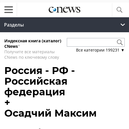
Разделы
Индексная книга (каталог)
CNews
*
Все категории
199231
▼
Получите все материалы
CNews по ключевому слову
Россия - РФ -
Российская
федерация
+
Осадчий Максим