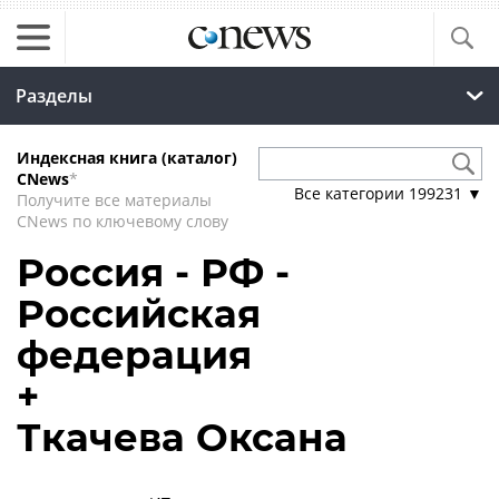
Разделы
Индексная книга (каталог)
CNews
*
Все категории
199231
▼
Получите все материалы
CNews по ключевому слову
Россия - РФ -
Российская
федерация
+
Ткачева Оксана