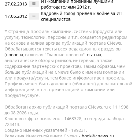
ИТ-компании признаны лучшими
27.02.2013
работодателями 2012 г.
Кадровый голод привел к войне за ИТ-
17.05.2012
специалистов
* Страница-профиль компании, системы (продукта или
услуги), технологии, персоны и т.п. создается редактором
на основе анализа архива публикаций портала CNews.
Обрабатываются тексты всех редакционных разделов
(
новости
, включая "Главные новости",
статьи
,
аналитические обзоры рынков, интервью, а также
содержание партнёрских проектов). Таким образом, чем
больше публикаций на CNews было с именем компании
или продукта/услуги, тем более информативен профиль.
Профиль может быть дополнен (обогащен) дополнительной
информацией, в т.ч. презентацией о компании или
продукте/услуге.
Обработан архив публикаций портала CNews.ru c 11.1998
до 08.2026 годы.
Ключевых фраз выявлено - 1463328, в очереди разбора -
724413.
Создано именных указателей - 199231.
Редакция Индексной книги CNews -
book@cnews.ru