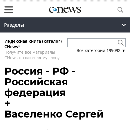
Разделы
Индексная книга (каталог)
CNews
*
Все категории
199092
▼
Получите все материалы
CNews по ключевому слову
Россия - РФ -
Российская
федерация
+
Васеленко Сергей