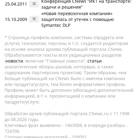
Конференция CNews “ИКТ на транспорте:
25.04.2011
задачи и решения”
«Новая перевозочная компания»
15.10.2009
защитилась от утечек с помощью
Symantec DLP
* Страница-профиль компании, системы (продукта или
услуги), технологии, персоны и т.п. создается редактором
на основе анализа архива публикаций портала CNews.
Обрабатываются тексты всех редакционных разделов
(
новости
, включая "Главные новости",
статьи
,
аналитические обзоры рынков, интервью, а также
содержание партнёрских проектов). Таким образом, чем
больше публикаций на CNews было с именем компании
или продукта/услуги, тем более информативен профиль.
Профиль может быть дополнен (обогащен) дополнительной
информацией, в т.ч. презентацией о компании или
продукте/услуге.
Обработан архив публикаций портала CNews.ru c 11.1998
до 08.2026 годы.
Ключевых фраз выявлено - 1463008, в очереди разбора -
724706.
Создано именных указателей - 199092.