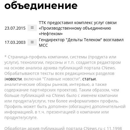
объединение
ТТК предоставил комплекс услуг связи
23.07.2015
«Производственному объединению
«Нефтеком»
Гендиректор "Дельты Телеком" возглавил
17.03.2003
МСС
* Страница-профиль компании, системы (продукта или
услуги), технологии, персоны и т.п. создается редактором
на основе анализа архива публикаций портала CNews.
Обрабатываются тексты всех редакционных разделов
(
новости
, включая "Главные новости",
статьи
,
аналитические обзоры рынков, интервью, а также
содержание партнёрских проектов). Таким образом, чем
больше публикаций на CNews было с именем компании
или продукта/услуги, тем более информативен профиль.
Профиль может быть дополнен (обогащен) дополнительной
информацией, в т.ч. презентацией о компании или
продукте/услуге.
Обработан архив публикаций портала CNews.ru c 11.1998