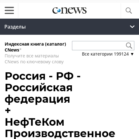
Разделы
Индексная книга (каталог)
CNews
*
Все категории
199124
▼
Получите все материалы
CNews по ключевому слову
Россия - РФ -
Российская
федерация
+
НефТеКом
Производственное