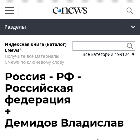
Разделы
Индексная книга (каталог)
CNews
*
Все категории
199124
▼
Получите все материалы
CNews по ключевому слову
Россия - РФ -
Российская
федерация
+
Демидов Владислав