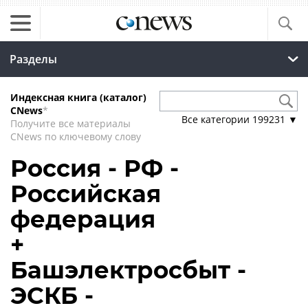
Разделы
Индексная книга (каталог)
CNews
*
Все категории
199231
▼
Получите все материалы
CNews по ключевому слову
Россия - РФ -
Российская
федерация
+
Башэлектросбыт -
ЭСКБ -