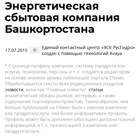
Энергетическая
сбытовая компания
Башкортостана
Единый контактный центр «ЭСК РусГидро»
17.07.2015
создан с помощью технологий Avaya
* Страница-профиль компании, системы (продукта или
услуги), технологии, персоны и т.п. создается редактором
на основе анализа архива публикаций портала CNews.
Обрабатываются тексты всех редакционных разделов
(
новости
, включая "Главные новости",
статьи
,
аналитические обзоры рынков, интервью, а также
содержание партнёрских проектов). Таким образом, чем
больше публикаций на CNews было с именем компании
или продукта/услуги, тем более информативен профиль.
Профиль может быть дополнен (обогащен) дополнительной
информацией, в т.ч. презентацией о компании или
продукте/услуге.