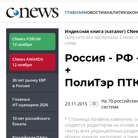
ГЛАВНАЯ
НОВОСТИ
АНАЛИТИКА
КО
Индексная книга (каталог) CNe
Получите все материалы CNews 
CNews FORUM
слову
12 ноября
Россия - РФ
CNews AWARDS
12 ноября
+
ПолиТэр ПТ
30 лет рынку ERP
в России
Главные
На 70 российски
23.11.2015
ИТ-сценарии
2026
система
10 лет российского
* Страница-профиль компании, сис
бэкапа
создается редактором на основе
тексты всех редакционных раздел
обзоры рынков, интервью, а такж
Российские ПАКи