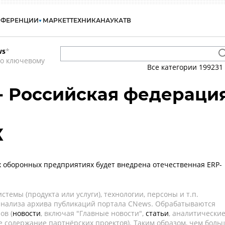
НФЕРЕНЦИИ
МАРКЕТ
ТЕХНИКА
НАУКА
ТВ
ws
*
по ключевому
Все категории
199231
 - Российская федераци
К
х оборонных предприятиях будет внедрена отечественная ERP-
темы (продукта или услуги), технологии, персоны и т.п.
 анализа архива публикаций портала CNews. Обрабатываются
ов (
новости
, включая "Главные новости",
статьи
, аналитически
е содержание партнёрских проектов). Таким образом, чем боль