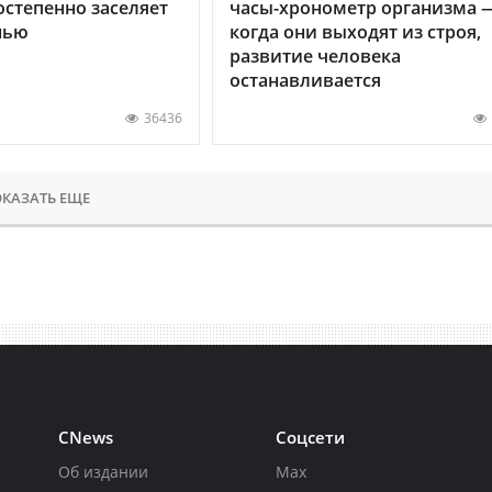
остепенно заселяет
часы-хронометр организма 
нью
когда они выходят из строя,
развитие человека
останавливается
36436
КАЗАТЬ ЕЩЕ
CNews
Соцсети
Об издании
Max