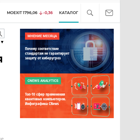
MOEXIT
1796,06
-0,36
КАТАЛОГ
МНЕНИЕ МЕСЯЦА
▼
Почему соответствие
стандартам не гарантирует
я
защиту от киберугроз
CNEWS ANALYTICS
Топ-10 сфер применения
квантовых компьютеров.
Инфографика CNews
е
ше