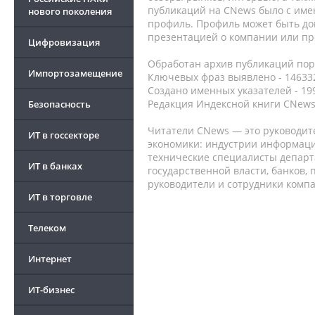
публикаций на CNews было с име
нового поколения
профиль. Профиль может быть до
презентацией о компании или про
Цифровизация
Обработан архив публикаций порт
Импортозамещение
Ключевых фраз выявлено - 146332
Создано именных указателей - 19
Редакция Индексной книги CNews
Безопасность
Читатели CNews — это руководит
ИТ в госсекторе
экономики: индустрии информаци
технические специалисты депар
ИТ в банках
государственной власти, банков,
руководители и сотрудники комп
ИТ в торговле
Телеком
Интернет
ИТ-бизнес