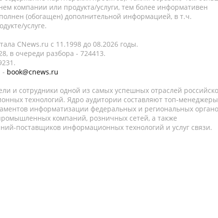
нем компании или продукта/услуги, тем более информативен
полнен (обогащен) дополнительной информацией, в т.ч.
дукте/услуге.
ала CNews.ru c 11.1998 до 08.2026 годы.
8, в очереди разбора - 724413.
9231.
 -
book@cnews.ru
ели и сотрудники одной из самых успешных отраслей российск
онных технологий. Ядро аудитории составляют топ-менеджеры
таментов информатизации федеральных и региональных орган
 промышленных компаний, розничных сетей, а также
аний-поставщиков информационных технологий и услуг связи.