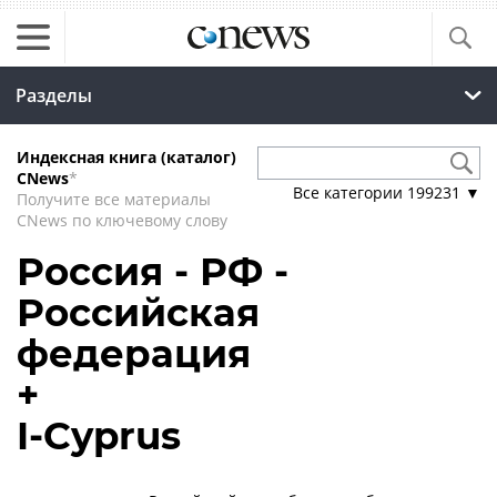
Разделы
Индексная книга (каталог)
CNews
*
Все категории
199231
▼
Получите все материалы
CNews по ключевому слову
Россия - РФ -
Российская
федерация
+
I-Cyprus