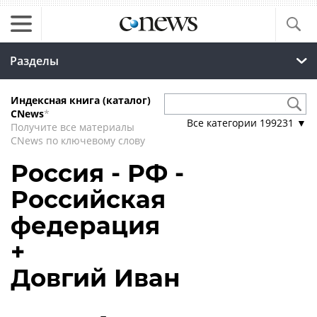
Разделы
Индексная книга (каталог)
CNews
*
Все категории
199231
▼
Получите все материалы
CNews по ключевому слову
Россия - РФ -
Российская
федерация
+
Довгий Иван