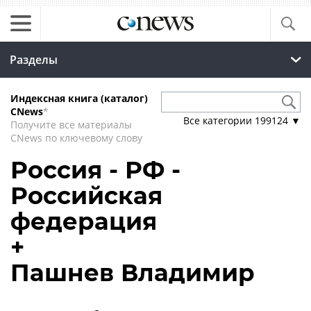
Разделы
Индексная книга (каталог)
CNews
*
Все категории
199124
▼
Получите все материалы
CNews по ключевому слову
Россия - РФ -
Российская
федерация
+
Пашнев Владимир