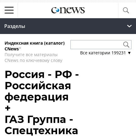
Разделы
Индексная книга (каталог)
CNews
*
Все категории
199231
▼
Получите все материалы
CNews по ключевому слову
Россия - РФ -
Российская
федерация
+
ГАЗ Группа -
Спецтехника