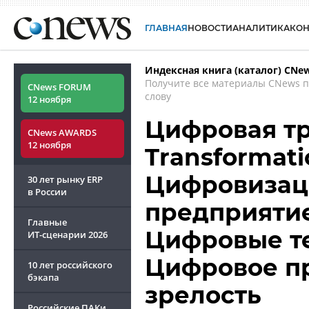
ГЛАВНАЯ
НОВОСТИ
АНАЛИТИКА
КО
Индексная книга (каталог) CNe
Получите все материалы CNews 
CNews FORUM
слову
12 ноября
Цифровая тр
CNews AWARDS
12 ноября
Transformatio
Цифровизац
30 лет рынку ERP
в России
предприятие
Главные
Цифровые те
ИТ-сценарии
2026
Цифровое пр
10 лет российского
бэкапа
зрелость
Российские ПАКи