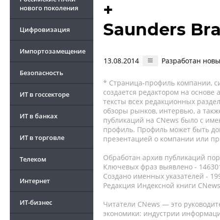
+
нового поколения
Saunders Br
Цифровизация
Импортозамещение
13.08.2014
Разработан новы
Безопасность
* Страница-профиль компании, сис
создается редактором на основе
ИТ в госсекторе
тексты всех редакционных раздел
обзоры рынков, интервью, а такж
ИТ в банках
публикаций на CNews было с име
профиль. Профиль может быть до
ИТ в торговле
презентацией о компании или про
Обработан архив публикаций порт
Телеком
Ключевых фраз выявлено - 146301
Создано именных указателей - 19
Интернет
Редакция Индексной книги CNews
ИТ-бизнес
Читатели CNews — это руководит
экономики: индустрии информаци