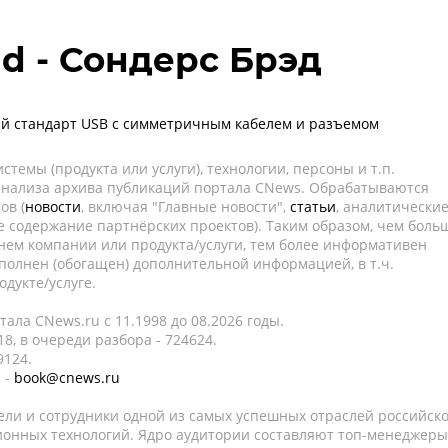
ad - Сондерс Брэд
й стандарт USB с симметричным кабелем и разъемом
темы (продукта или услуги), технологии, персоны и т.п.
 анализа архива публикаций портала CNews. Обрабатываются
ов (
новости
, включая "Главные новости",
статьи
, аналитически
е содержание партнёрских проектов). Таким образом, чем боль
нем компании или продукта/услуги, тем более информативен
полнен (обогащен) дополнительной информацией, в т.ч.
дукте/услуге.
ала CNews.ru c 11.1998 до 08.2026 годы.
8, в очереди разбора - 724624.
9124.
 -
book@cnews.ru
ели и сотрудники одной из самых успешных отраслей российск
онных технологий. Ядро аудитории составляют топ-менеджеры