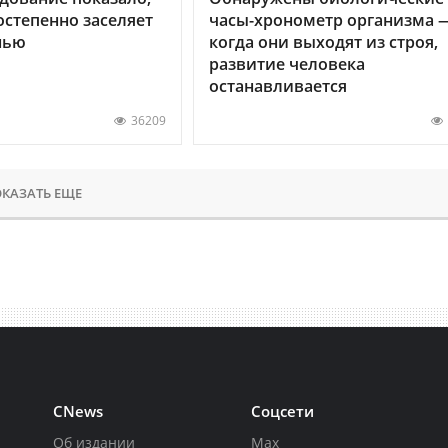
остепенно заселяет
часы-хронометр организма 
нью
когда они выходят из строя,
развитие человека
останавливается
36209
КАЗАТЬ ЕЩЕ
CNews
Соцсети
Об издании
Max