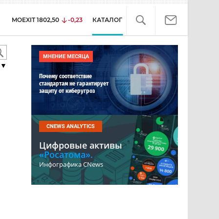
MOEXIT
1802,50
-0,23
КАТАЛОГ
МНЕНИЕ МЕСЯЦА
▼
Почему соответствие
стандартам не гарантирует
защиту от киберугроз
CNEWS ANALYTICS
Цифровые активы
«Росатома».
Инфографика CNews