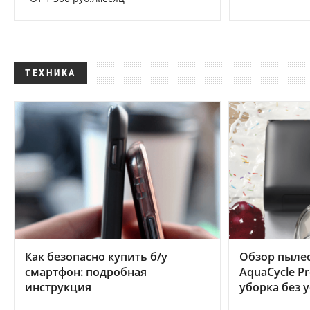
ТЕХНИКА
Как безопасно купить б/у
Обзор пылес
смартфон: подробная
AquaCycle Pr
инструкция
уборка без 