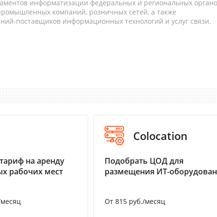
таментов информатизации федеральных и региональных орган
 промышленных компаний, розничных сетей, а также
аний-поставщиков информационных технологий и услуг связи.
I
Colocation
тариф на аренду
Подобрать ЦОД для
х рабочих мест
размещения ИТ-оборудова
/месяц
От 815 руб./месяц