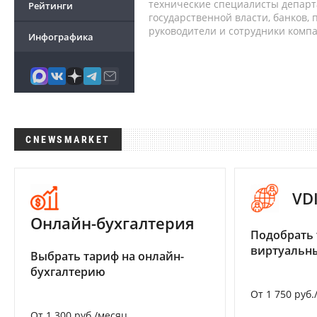
технические специалисты депар
Рейтинги
государственной власти, банков,
руководители и сотрудники комп
Инфографика
CNEWSMARKET
VD
Онлайн-бухгалтерия
Подобрать 
виртуальны
Выбрать тариф на онлайн-
бухгалтерию
От 1 750 руб.
От 1 300 руб./месяц