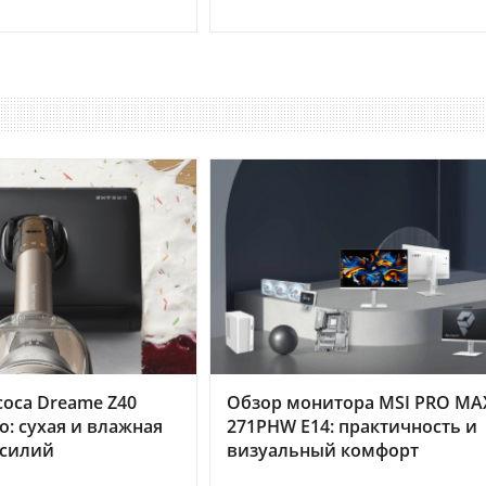
оса Dreame Z40
Обзор монитора MSI PRO MA
o: сухая и влажная
271PHW E14: практичность и
усилий
визуальный комфорт