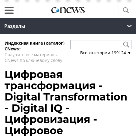
Разделы
Индексная книга (каталог)
CNews
*
Все категории
199124
▼
Получите все материалы
CNews по ключевому слову
Цифровая
трансформация -
Digital Transformation
- Digital IQ -
Цифровизация -
Цифровое