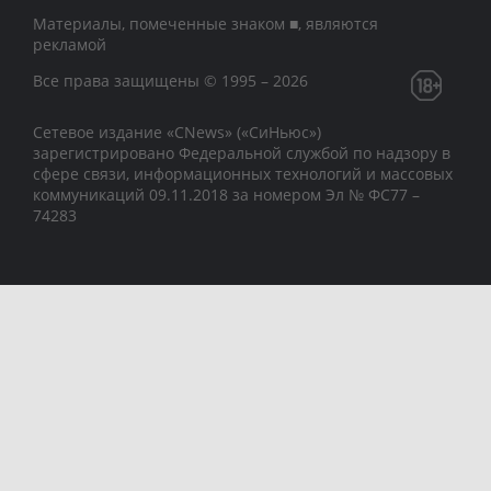
Материалы, помеченные знаком ■, являются
рекламой
Все права защищены © 1995 – 2026
Сетевое издание «CNews» («СиНьюс»)
зарегистрировано Федеральной службой по надзору в
сфере связи, информационных технологий и массовых
коммуникаций 09.11.2018 за номером Эл № ФС77 –
74283