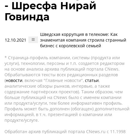
- Шресфа Нирай
Говинда
Шведская коррупция в телекоме: Как
12.10.2021
знаменитая компания строила странный
бизнес с королевской семьей
* Страница-профиль компании, системы (продукта или
услуги), технологии, персоны и т.п. создается редактором
на основе анализа архива публикаций портала CNews.
Обрабатываются тексты всех редакционных разделов
(
новости
, включая "Главные новости",
статьи
,
аналитические обзоры рынков, интервью, а также
содержание партнёрских проектов). Таким образом, чем
больше публикаций на CNews было с именем компании
или продукта/услуги, тем более информативен профиль.
Профиль может быть дополнен (обогащен) дополнительной
информацией, в т.ч. презентацией о компании или
продукте/услуге.
Обработан архив публикаций портала CNews.ru c 11.1998