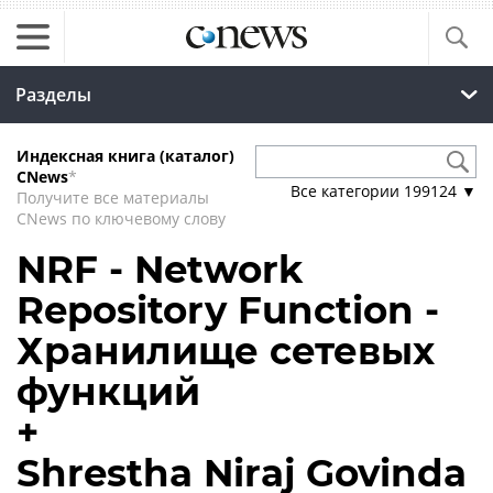
Разделы
Индексная книга (каталог)
CNews
*
Все категории
199124
▼
Получите все материалы
CNews по ключевому слову
NRF - Network
Repository Function -
Хранилище сетевых
функций
+
Shrestha Niraj Govinda