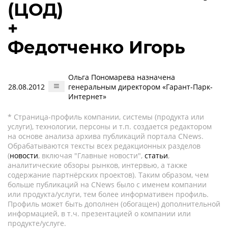
(ЦОД)
+
Федотченко Игорь
Ольга Пономарева назначена
28.08.2012
генеральным директором «Гарант-Парк-
Интернет»
* Страница-профиль компании, системы (продукта или
услуги), технологии, персоны и т.п. создается редактором
на основе анализа архива публикаций портала CNews.
Обрабатываются тексты всех редакционных разделов
(
новости
, включая "Главные новости",
статьи
,
аналитические обзоры рынков, интервью, а также
содержание партнёрских проектов). Таким образом, чем
больше публикаций на CNews было с именем компании
или продукта/услуги, тем более информативен профиль.
Профиль может быть дополнен (обогащен) дополнительной
информацией, в т.ч. презентацией о компании или
продукте/услуге.