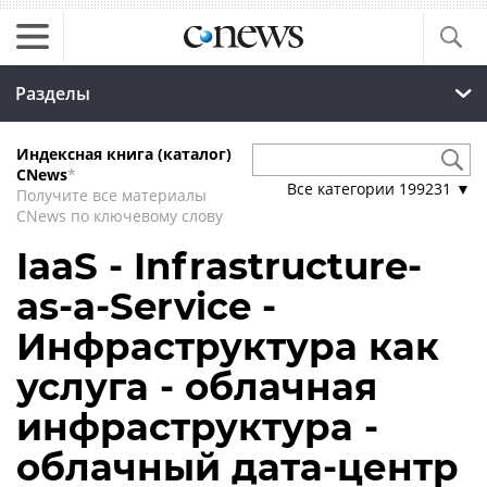
Разделы
Индексная книга (каталог)
CNews
*
Все категории
199231
▼
Получите все материалы
CNews по ключевому слову
IaaS - Infrastructure-
as-a-Service -
Инфраструктура как
услуга - облачная
инфраструктура -
облачный дата-центр