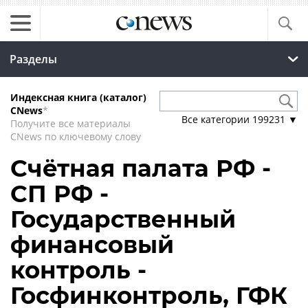
Разделы
Индексная книга (каталог)
CNews
*
Все категории
199231
▼
Получите все материалы
CNews по ключевому слову
Счётная палата РФ -
СП РФ -
Государственный
финансовый
контроль -
Госфинконтроль, ГФК