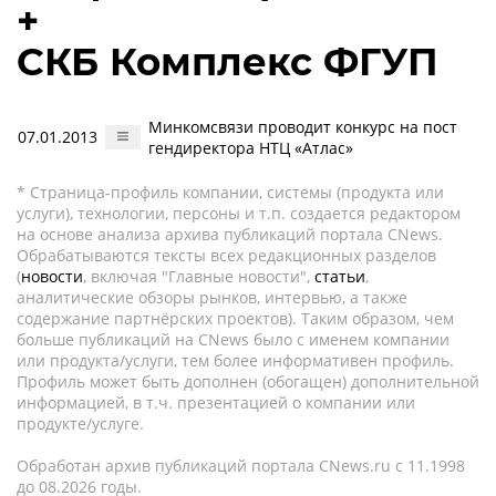
+
СКБ Комплекс ФГУП
Минкомсвязи проводит конкурс на пост
07.01.2013
гендиректора НТЦ «Атлас»
* Страница-профиль компании, системы (продукта или
услуги), технологии, персоны и т.п. создается редактором
на основе анализа архива публикаций портала CNews.
Обрабатываются тексты всех редакционных разделов
(
новости
, включая "Главные новости",
статьи
,
аналитические обзоры рынков, интервью, а также
содержание партнёрских проектов). Таким образом, чем
больше публикаций на CNews было с именем компании
или продукта/услуги, тем более информативен профиль.
Профиль может быть дополнен (обогащен) дополнительной
информацией, в т.ч. презентацией о компании или
продукте/услуге.
Обработан архив публикаций портала CNews.ru c 11.1998
до 08.2026 годы.