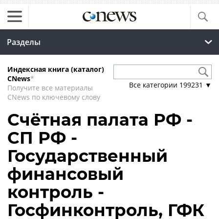
Разделы
Индексная книга (каталог)
CNews
*
Все категории
199231
▼
Получите все материалы
CNews по ключевому слову
Счётная палата РФ -
СП РФ -
Государственный
финансовый
контроль -
Госфинконтроль, ГФК