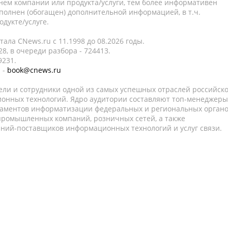
нем компании или продукта/услуги, тем более информативен
полнен (обогащен) дополнительной информацией, в т.ч.
дукте/услуге.
ала CNews.ru c 11.1998 до 08.2026 годы.
8, в очереди разбора - 724413.
9231.
 -
book@cnews.ru
ели и сотрудники одной из самых успешных отраслей российск
онных технологий. Ядро аудитории составляют топ-менеджеры
таментов информатизации федеральных и региональных орган
 промышленных компаний, розничных сетей, а также
аний-поставщиков информационных технологий и услуг связи.