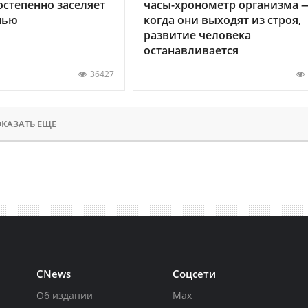
остепенно заселяет
часы-хронометр организма 
нью
когда они выходят из строя,
развитие человека
останавливается
36427
КАЗАТЬ ЕЩЕ
CNews
Соцсети
Об издании
Max