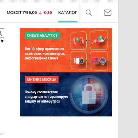
MOEXIT
1796,06
-0,36
КАТАЛОГ
CNEWS ANALYTICS
▼
Топ-10 сфер применения
квантовых компьютеров.
Инфографика CNews
МНЕНИЕ МЕСЯЦА
Почему соответствие
стандартам не гарантирует
защиту от киберугроз
е
ше