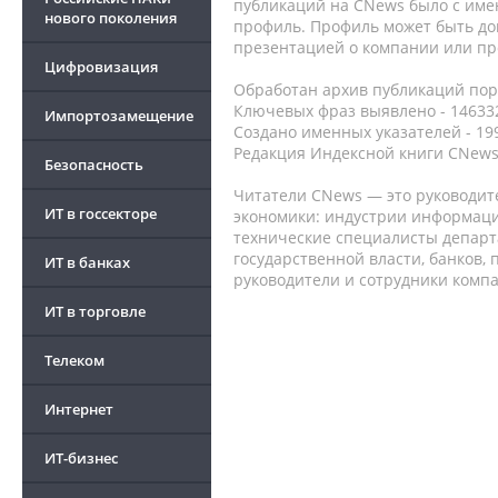
публикаций на CNews было с име
нового поколения
профиль. Профиль может быть до
презентацией о компании или про
Цифровизация
Обработан архив публикаций порт
Ключевых фраз выявлено - 146332
Импортозамещение
Создано именных указателей - 19
Редакция Индексной книги CNews
Безопасность
Читатели CNews — это руководит
ИТ в госсекторе
экономики: индустрии информаци
технические специалисты депар
государственной власти, банков,
ИТ в банках
руководители и сотрудники комп
ИТ в торговле
Телеком
Интернет
ИТ-бизнес