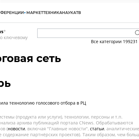
НФЕРЕНЦИИ
МАРКЕТ
ТЕХНИКА
НАУКА
ТВ
ws
*
по ключевому
Все категории
199231
говая сеть
рь
тила технологию голосового отбора в РЦ
темы (продукта или услуги), технологии, персоны и т.п.
 анализа архива публикаций портала CNews. Обрабатываются
ов (
новости
, включая "Главные новости",
статьи
, аналитически
е содержание партнёрских проектов). Таким образом, чем боль