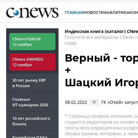
ГЛАВНАЯ
НОВОСТИ
АНАЛИТИКА
КО
Индексная книга (каталог) CNe
Получите все материалы CNews 
CNews FORUM
слову
12 ноября
Верный - тор
CNews AWARDS
12 ноября
+
Шацкий Иго
30 лет рынку ERP
в России
Главные
08.02.2022
ГК «О’кей» запус
ИТ-сценарии
2026
* Страница-профиль компании, сис
10 лет российского
создается редактором на основе
бэкапа
тексты всех редакционных раздел
обзоры рынков, интервью, а такж
Российские ПАКи