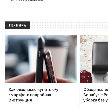
ТЕХНИКА
Как безопасно купить б/у
Обзор пылес
смартфон: подробная
AquaCycle Pr
инструкция
уборка без 