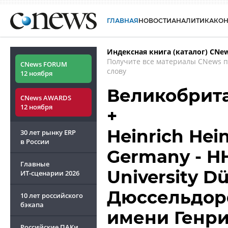
ГЛАВНАЯ
НОВОСТИ
АНАЛИТИКА
КО
Индексная книга (каталог) CNe
Получите все материалы CNews 
CNews FORUM
слову
12 ноября
Великобрита
CNews AWARDS
12 ноября
+
Heinrich Hein
30 лет рынку ERP
в России
Germany - HH
Главные
University Dü
ИТ-сценарии
2026
Дюссельдор
10 лет российского
бэкапа
имени Генри
Российские ПАКи