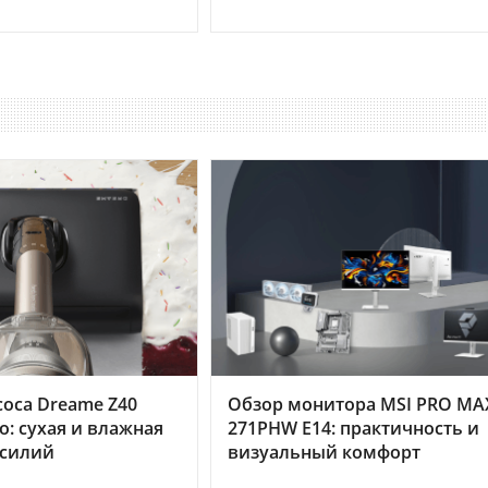
оса Dreame Z40
Обзор монитора MSI PRO MA
o: сухая и влажная
271PHW E14: практичность и
усилий
визуальный комфорт