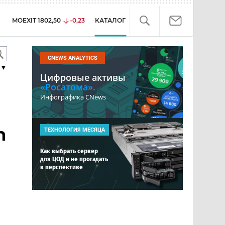
MOEXIT
1802,50
-0,23
КАТАЛОГ
CNEWS ANALYTICS
▼
Цифровые активы
«Росатома».
Инфографика CNews
n
ТЕХНОЛОГИЯ МЕСЯЦА
Как выбрать сервер
для ЦОД и не прогадать
в перспективе