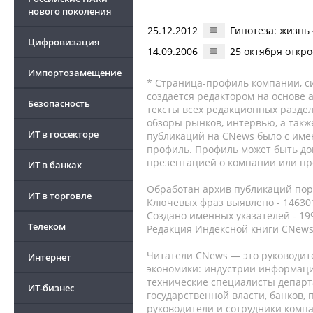
нового поколения
25.12.2012
Гипотеза: жизнь
Цифровизация
14.09.2006
25 октября откр
Импортозамещение
* Страница-профиль компании, сис
создается редактором на основе
Безопасность
тексты всех редакционных раздел
обзоры рынков, интервью, а такж
ИТ в госсекторе
публикаций на CNews было с име
профиль. Профиль может быть до
презентацией о компании или про
ИТ в банках
Обработан архив публикаций порт
ИТ в торговле
Ключевых фраз выявлено - 146301
Создано именных указателей - 19
Телеком
Редакция Индексной книги CNews
Читатели CNews — это руководит
Интернет
экономики: индустрии информаци
технические специалисты депар
ИТ-бизнес
государственной власти, банков,
руководители и сотрудники комп