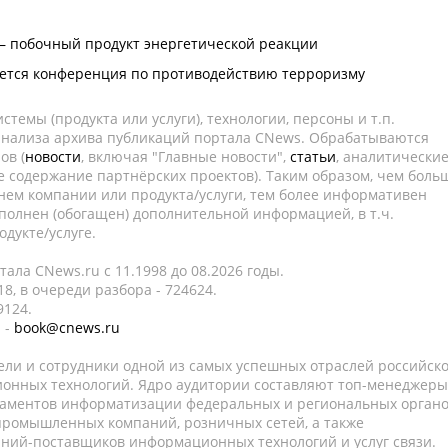
 – побочный продукт энергетической реакции
оется конференция по противодействию терроризму
темы (продукта или услуги), технологии, персоны и т.п.
 анализа архива публикаций портала CNews. Обрабатываются
ов (
новости
, включая "Главные новости",
статьи
, аналитически
е содержание партнёрских проектов). Таким образом, чем боль
нем компании или продукта/услуги, тем более информативен
полнен (обогащен) дополнительной информацией, в т.ч.
дукте/услуге.
ала CNews.ru c 11.1998 до 08.2026 годы.
8, в очереди разбора - 724624.
9124.
 -
book@cnews.ru
ели и сотрудники одной из самых успешных отраслей российск
онных технологий. Ядро аудитории составляют топ-менеджеры
таментов информатизации федеральных и региональных орган
 промышленных компаний, розничных сетей, а также
аний-поставщиков информационных технологий и услуг связи.