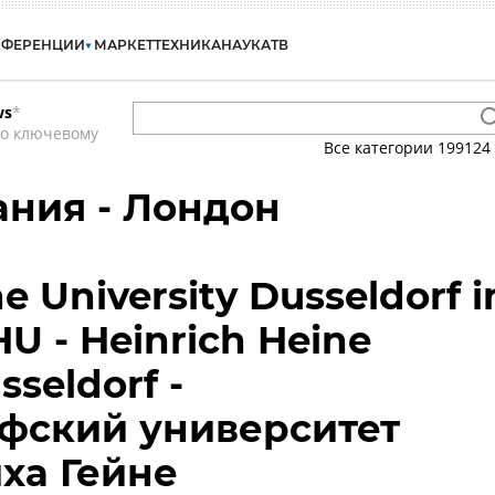
НФЕРЕНЦИИ
МАРКЕТ
ТЕХНИКА
НАУКА
ТВ
ws
*
по ключевому
Все категории
199124
ния - Лондон
e University Dusseldorf i
U - Heinrich Heine
sseldorf -
фский университет
ха Гейне