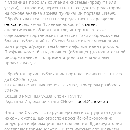
* Страница-профиль компании, системы (продукта или
услуги), технологии, персоны и т.п. создается редактором
на основе анализа архива публикаций портала CNews.
Обрабатываются тексты всех редакционных разделов
(
новости
, включая "Главные новости",
статьи
,
аналитические обзоры рынков, интервью, а также
содержание партнёрских проектов). Таким образом, чем
больше публикаций на CNews было с именем компании
или продукта/услуги, тем более информативен профиль.
Профиль может быть дополнен (обогащен) дополнительной
информацией, в т.ч. презентацией о компании или
продукте/услуге.
Обработан архив публикаций портала CNews.ru c 11.1998
до 08.2026 годы.
Ключевых фраз выявлено - 1463082, в очереди разбора -
724626.
Создано именных указателей - 199149.
Редакция Индексной книги CNews -
book@cnews.ru
Читатели CNews — это руководители и сотрудники одной
из самых успешных отраслей российской экономики:
индустрии информационных технологий. Ядро аудитории
составляют топ-менеджеры и технические специалисты