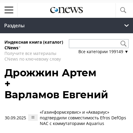
Разделы
Индексная книга (каталог)
CNews
*
Все категории
199149
▼
Получите все материалы
CNews по ключевому слову
Дрожжин Артем
+
Варламов Евгений
«Газинформсервис» и «Аквариус»
30.09.2025
подтвердили совместимость Efros DefOps
NAC с коммутаторами Aquarius