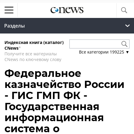
Разделы
Индексная книга (каталог)
CNews
*
Все категории
199225
▼
Получите все материалы
CNews по ключевому слову
Федеральное
казначейство России
- ГИС ГМП ФК -
Государственная
информационная
система о