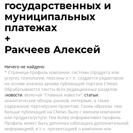
государственных и
муниципальных
платежах
+
Ракчеев Алексей
Ничего не найдено
* Страница-профиль компании, системы (продукта или
услуги), технологии, персоны и т.п. создается редактором
на основе анализа архива публикаций портала CNews.
Обрабатываются тексты всех редакционных разделов
(
новости
, включая "Главные новости",
статьи
,
аналитические обзоры рынков, интервью, а также
содержание партнёрских проектов). Таким образом, чем
больше публикаций на CNews было с именем компании
или продукта/услуги, тем более информативен профиль.
Профиль может быть дополнен (обогащен) дополнительной
информацией, в т.ч. презентацией о компании или