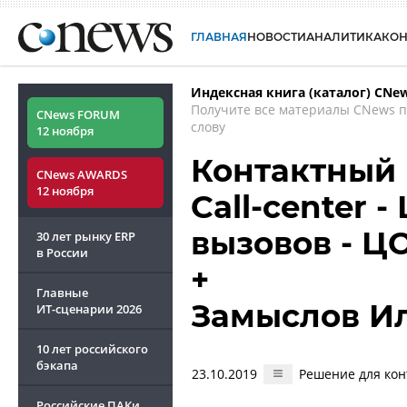
ГЛАВНАЯ
НОВОСТИ
АНАЛИТИКА
КО
Индексная книга (каталог) CNe
Получите все материалы CNews 
CNews FORUM
слову
12 ноября
Контактный 
CNews AWARDS
12 ноября
Call-center 
вызовов - Ц
30 лет рынку ERP
в России
+
Главные
Замыслов И
ИТ-сценарии
2026
10 лет российского
бэкапа
23.10.2019
Решение для кон
Российские ПАКи