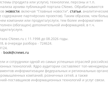
темы (продукта или услуги), технологии, персоны и т.п.
 анализа архива публикаций портала CNews. Обрабатываются
ов (
новости
, включая "Главные новости",
статьи
, аналитически
е содержание партнёрских проектов). Таким образом, чем боль
нем компании или продукта/услуги, тем более информативен
полнен (обогащен) дополнительной информацией, в т.ч.
дукте/услуге.
ала CNews.ru c 11.1998 до 08.2026 годы.
8, в очереди разбора - 724624.
9124.
 -
book@cnews.ru
ели и сотрудники одной из самых успешных отраслей российск
онных технологий. Ядро аудитории составляют топ-менеджеры
таментов информатизации федеральных и региональных орган
 промышленных компаний, розничных сетей, а также
аний-поставщиков информационных технологий и услуг связи.