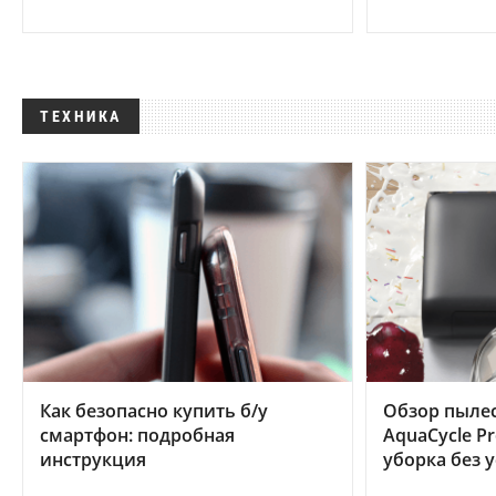
ТЕХНИКА
Как безопасно купить б/у
Обзор пылес
смартфон: подробная
AquaCycle Pr
инструкция
уборка без 