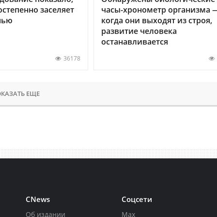
остепенно заселяет
часы-хронометр организма 
нью
когда они выходят из строя,
развитие человека
останавливается
36178
КАЗАТЬ ЕЩЕ
CNews
Соцсети
Об издании
Max