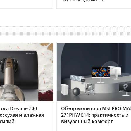
оса Dreame Z40
Обзор монитора MSI PRO MA
o: сухая и влажная
271PHW E14: практичность и
усилий
визуальный комфорт