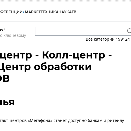
НФЕРЕНЦИИ
МАРКЕТ
ТЕХНИКА
НАУКА
ТВ
ws
*
по ключевому
Все категории
199124
центр - Колл-центр -
- Центр обработки
ОВ
лья
такт-центров «Мегафона» станет доступно банкам и ритейлу