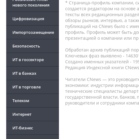
* Страница-профиль компании, сис
нового поколения
создается редактором на основе
тексты всех редакционных раздел
Цифровизация
обзоры рынков, интервью, а такж
публикаций на CNews было с име
профиль. Профиль может быть до
Импортозамещение
презентацией о компании или про
Безопасность
Обработан архив публикаций порт
Ключевых фраз выявлено - 146301
ИТ в госсекторе
Создано именных указателей - 19
Редакция Индексной книги CNews
ИТ в банках
Читатели CNews — это руководит
экономики: индустрии информаци
ИТ в торговле
технические специалисты депар
государственной власти, банков,
Телеком
руководители и сотрудники комп
Интернет
ИТ-бизнес