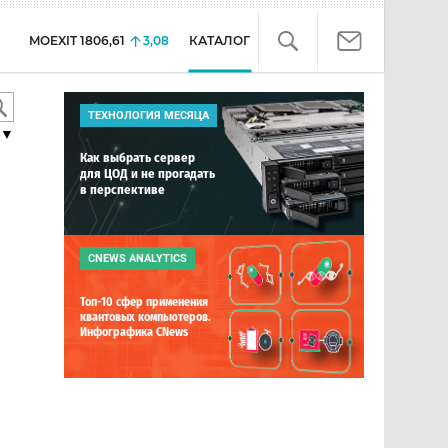
MOEXIT
1806,61
3,08
КАТАЛОГ
ТЕХНОЛОГИЯ МЕСЯЦА
▼
Как выбрать сервер
для ЦОД и не прогадать
в перспективе
CNEWS ANALYTICS
Топ-10 сфер применения
квантовых компьютеров.
Инфографика CNews