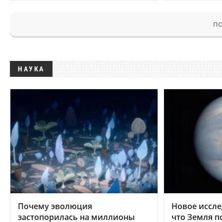
ПО
НАУКА
Почему эволюция
Новое иссле
застопорилась на миллионы
что Земля п