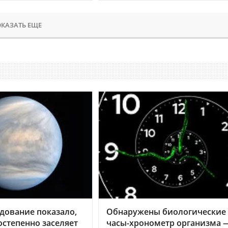
КАЗАТЬ ЕЩЕ
дование показало,
Обнаружены биологические
остепенно заселяет
часы-хронометр организма 