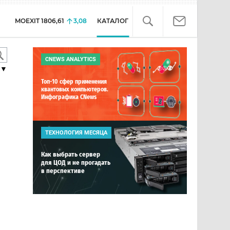
MOEXIT
1806,61
3,08
КАТАЛОГ
CNEWS ANALYTICS
▼
Топ-10 сфер применения
квантовых компьютеров.
Инфографика CNews
ТЕХНОЛОГИЯ МЕСЯЦА
Как выбрать сервер
для ЦОД и не прогадать
в перспективе