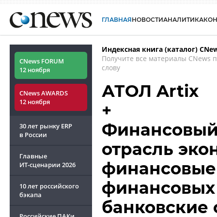
ГЛАВНАЯ
НОВОСТИ
АНАЛИТИКА
КО
Индексная книга (каталог) CNe
Получите все материалы CNews 
CNews FORUM
слову
12 ноября
АТОЛ Artix
CNews AWARDS
12 ноября
+
Финансовый 
30 лет рынку ERP
в России
отрасль эко
Главные
финансовые 
ИТ-сценарии
2026
финансовых 
10 лет российского
бэкапа
банковские 
Российские ПАКи