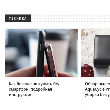
ТЕХНИКА
Как безопасно купить б/у
Обзор пылес
смартфон: подробная
AquaCycle Pr
инструкция
уборка без 