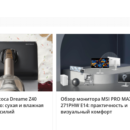
оса Dreame Z40
Обзор монитора MSI PRO MA
o: сухая и влажная
271PHW E14: практичность и
усилий
визуальный комфорт