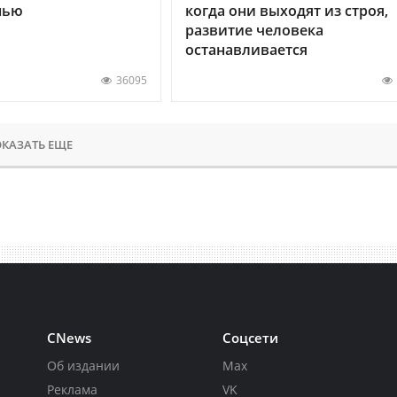
нью
когда они выходят из строя,
развитие человека
останавливается
36095
КАЗАТЬ ЕЩЕ
CNews
Соцсети
Об издании
Max
Реклама
VK