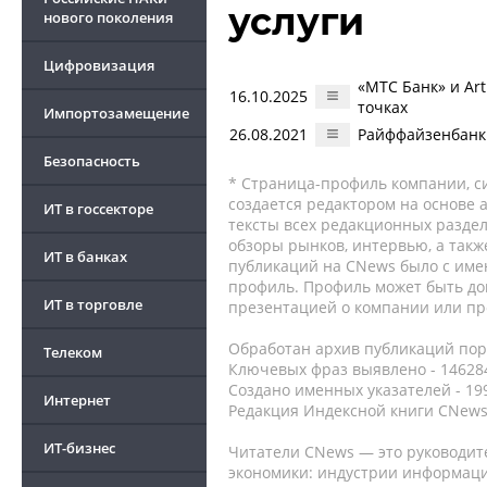
услуги
нового поколения
Цифровизация
«МТС Банк» и Ar
16.10.2025
точках
Импортозамещение
26.08.2021
Райффайзенбанк 
Безопасность
* Страница-профиль компании, сис
создается редактором на основе
ИТ в госсекторе
тексты всех редакционных раздел
обзоры рынков, интервью, а такж
ИТ в банках
публикаций на CNews было с име
профиль. Профиль может быть до
ИТ в торговле
презентацией о компании или про
Обработан архив публикаций порт
Телеком
Ключевых фраз выявлено - 146284
Создано именных указателей - 19
Интернет
Редакция Индексной книги CNews
ИТ-бизнес
Читатели CNews — это руководит
экономики: индустрии информаци