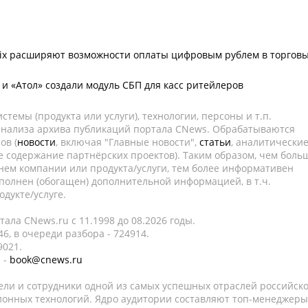
tix расширяют возможности оплаты цифровым рублем в торгов
и «Атол» создали модуль СБП для касс ритейлеров
темы (продукта или услуги), технологии, персоны и т.п.
 анализа архива публикаций портала CNews. Обрабатываются
ов (
новости
, включая "Главные новости",
статьи
, аналитически
е содержание партнёрских проектов). Таким образом, чем боль
нем компании или продукта/услуги, тем более информативен
полнен (обогащен) дополнительной информацией, в т.ч.
дукте/услуге.
ала CNews.ru c 11.1998 до 08.2026 годы.
6, в очереди разбора - 724914.
9021.
 -
book@cnews.ru
ели и сотрудники одной из самых успешных отраслей российск
онных технологий. Ядро аудитории составляют топ-менеджеры