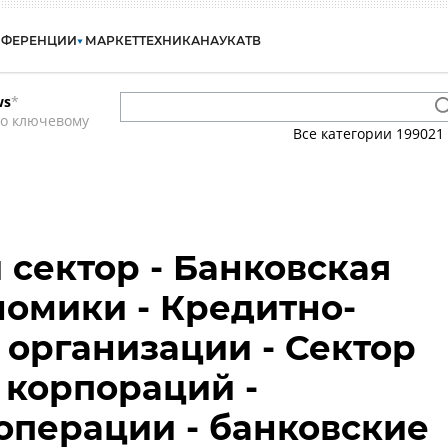
НФЕРЕНЦИИ
МАРКЕТ
ТЕХНИКА
НАУКА
ТВ
ws
*
по ключевому
Все категории
199021
сектор - Банковская
номики - Кредитно-
организации - Сектор
корпораций -
операции - банковские