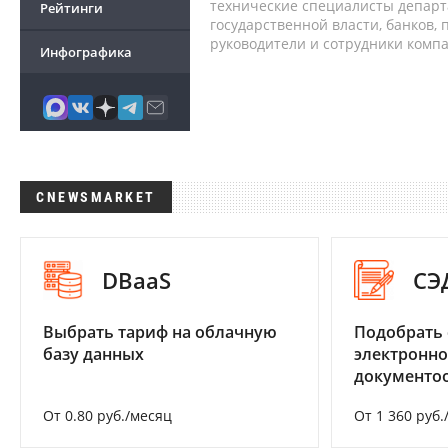
технические специалисты депар
Рейтинги
государственной власти, банков,
руководители и сотрудники комп
Инфографика
CNEWSMARKET
DBaaS
СЭ
Выбрать тариф на облачную
Подобрать 
базу данных
электронно
документоо
От 0.80 руб./месяц
От 1 360 руб.