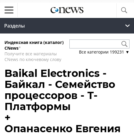
Разделы
Индексная книга (каталог)
CNews
*
Все категории
199231
▼
Получите все материалы
CNews по ключевому слову
Baikal Electronics -
Байкал - Семейство
процессоров - Т-
Платформы
+
Опанасенко Евгения