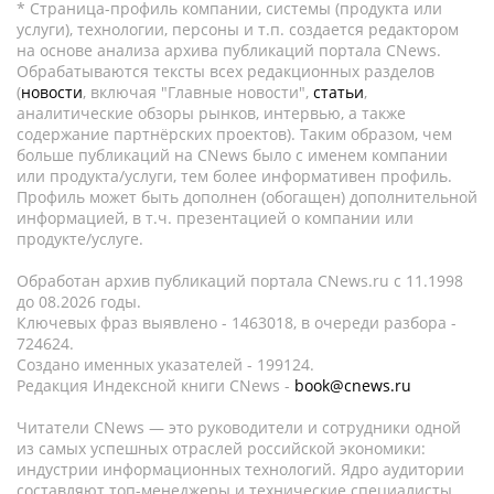
* Страница-профиль компании, системы (продукта или
услуги), технологии, персоны и т.п. создается редактором
на основе анализа архива публикаций портала CNews.
Обрабатываются тексты всех редакционных разделов
(
новости
, включая "Главные новости",
статьи
,
аналитические обзоры рынков, интервью, а также
содержание партнёрских проектов). Таким образом, чем
больше публикаций на CNews было с именем компании
или продукта/услуги, тем более информативен профиль.
Профиль может быть дополнен (обогащен) дополнительной
информацией, в т.ч. презентацией о компании или
продукте/услуге.
Обработан архив публикаций портала CNews.ru c 11.1998
до 08.2026 годы.
Ключевых фраз выявлено - 1463018, в очереди разбора -
724624.
Создано именных указателей - 199124.
Редакция Индексной книги CNews -
book@cnews.ru
Читатели CNews — это руководители и сотрудники одной
из самых успешных отраслей российской экономики:
индустрии информационных технологий. Ядро аудитории
составляют топ-менеджеры и технические специалисты