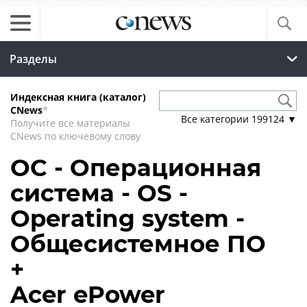
Разделы
Индексная книга (каталог)
CNews
*
Все категории
199124
▼
Получите все материалы
CNews по ключевому слову
ОС - Операционная
система - OS -
Operating system -
Общесистемное ПО
+
Acer ePower