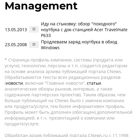
Management
Иду на стыковку: обзор "походного"
13.05.2013
ноутбука с док-станцией Acer Travelmate
P633
Продлеваем заряд ноутбука в обход
23.05.2008
Windows
* Страница-профиль компании, системы (продукта или
услуги), технологии, персоны и т.п. создается редактором
на основе анализа архива публикаций портала CNews.
Обрабатываются тексты всех редакционных разделов
(
новости
, включая "Главные новости",
статьи
,
аналитические обзоры рынков, интервью, а также
содержание партнёрских проектов). Таким образом, чем
больше публикаций на CNews было с именем компании
или продукта/услуги, тем более информативен профиль.
Профиль может быть дополнен (обогащен) дополнительной
информацией, в т.ч. презентацией о компании или
продукте/услуге.
Обработан архив публикаций портала CNews.ru c 11.1998