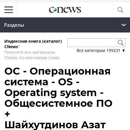
Разделы
Индексная книга (каталог)
CNews
*
Все категории
199231
▼
Получите все материалы
CNews по ключевому слову
ОС - Операционная
система - OS -
Operating system -
Общесистемное ПО
+
Шайхутдинов Азат