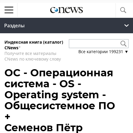
Разделы
Индексная книга (каталог)
CNews
*
Все категории
199231
▼
Получите все материалы
CNews по ключевому слову
ОС - Операционная
система - OS -
Operating system -
Общесистемное ПО
+
Семенов Пётр