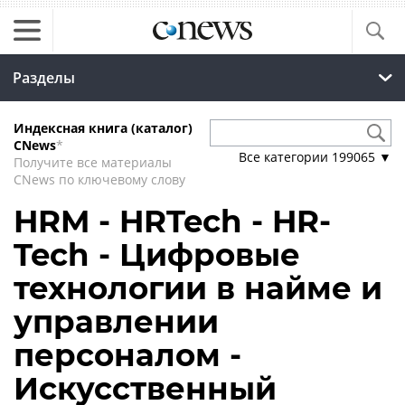
Разделы
Индексная книга (каталог)
CNews
*
Все категории
199065
▼
Получите все материалы
CNews по ключевому слову
HRM - HRTech - HR-
Tech - Цифровые
технологии в найме и
управлении
персоналом -
Искусственный