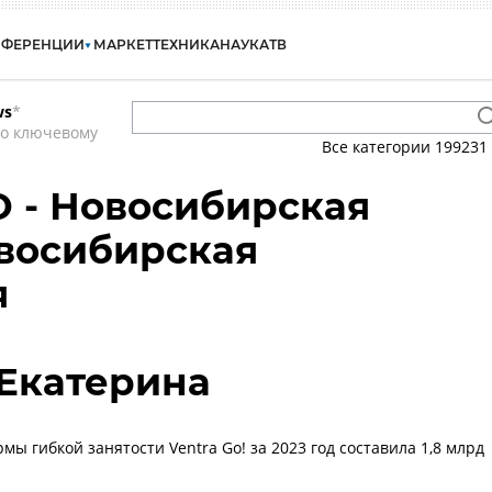
НФЕРЕНЦИИ
МАРКЕТ
ТЕХНИКА
НАУКА
ТВ
ws
*
по ключевому
Все категории
199231
О - Новосибирская
овосибирская
я
Екатерина
ы гибкой занятости Ventra Go! за 2023 год составила 1,8 млрд