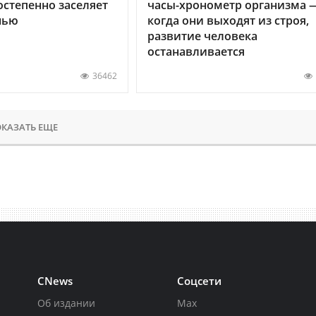
остепенно заселяет
часы-хронометр организма 
нью
когда они выходят из строя,
развитие человека
останавливается
36462
КАЗАТЬ ЕЩЕ
CNews
Соцсети
Об издании
Max