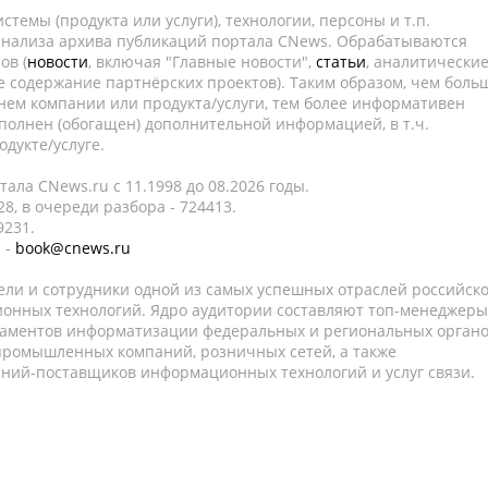
темы (продукта или услуги), технологии, персоны и т.п.
 анализа архива публикаций портала CNews. Обрабатываются
ов (
новости
, включая "Главные новости",
статьи
, аналитически
е содержание партнёрских проектов). Таким образом, чем боль
нем компании или продукта/услуги, тем более информативен
полнен (обогащен) дополнительной информацией, в т.ч.
дукте/услуге.
ала CNews.ru c 11.1998 до 08.2026 годы.
8, в очереди разбора - 724413.
9231.
 -
book@cnews.ru
ели и сотрудники одной из самых успешных отраслей российск
онных технологий. Ядро аудитории составляют топ-менеджеры
таментов информатизации федеральных и региональных орган
 промышленных компаний, розничных сетей, а также
аний-поставщиков информационных технологий и услуг связи.