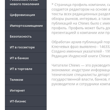
нового поколения
* Страница-профиль компании, сис
создается редактором на основе
тексты всех редакционных раздел
Цифровизация
обзоры рынков, интервью, а такж
публикаций на CNews было с име
Импортозамещение
профиль. Профиль может быть до
презентацией о компании или про
Безопасность
Обработан архив публикаций порт
Ключевых фраз выявлено - 146332
ИТ в госсекторе
Создано именных указателей - 19
Редакция Индексной книги CNews
ИТ в банках
Читатели CNews — это руководит
ИТ в торговле
экономики: индустрии информаци
технические специалисты депар
государственной власти, банков,
Телеком
руководители и сотрудники комп
Интернет
ИТ-бизнес