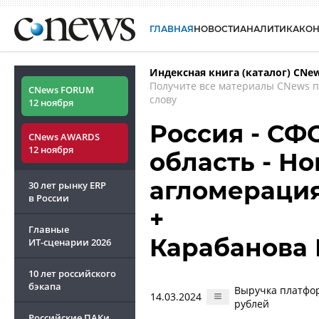
ГЛАВНАЯ
НОВОСТИ
АНАЛИТИКА
КО
Индексная книга (каталог) CNe
Получите все материалы CNews 
CNews FORUM
слову
12 ноября
Россия - СФ
CNews AWARDS
12 ноября
область - Н
агломераци
30 лет рынку ERP
в России
+
Главные
Карабанова 
ИТ-сценарии
2026
10 лет российского
бэкапа
Выручка платформ
14.03.2024
рублей
Российские ПАКи