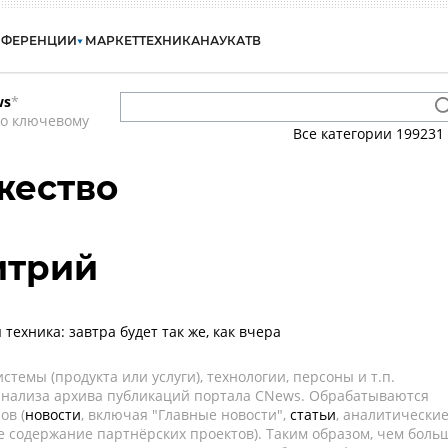
НФЕРЕНЦИИ
МАРКЕТ
ТЕХНИКА
НАУКА
ТВ
ws
*
по ключевому
Все категории
199231
жество
итрий
техника: завтра будет так же, как вчера
темы (продукта или услуги), технологии, персоны и т.п.
 анализа архива публикаций портала CNews. Обрабатываются
ов (
новости
, включая "Главные новости",
статьи
, аналитически
е содержание партнёрских проектов). Таким образом, чем боль