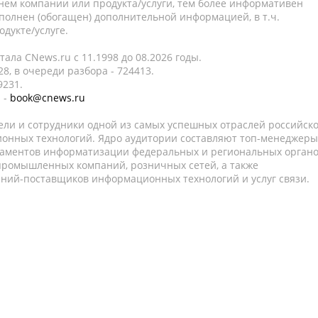
нем компании или продукта/услуги, тем более информативен
полнен (обогащен) дополнительной информацией, в т.ч.
дукте/услуге.
ала CNews.ru c 11.1998 до 08.2026 годы.
8, в очереди разбора - 724413.
9231.
 -
book@cnews.ru
ели и сотрудники одной из самых успешных отраслей российск
онных технологий. Ядро аудитории составляют топ-менеджеры
таментов информатизации федеральных и региональных орган
 промышленных компаний, розничных сетей, а также
аний-поставщиков информационных технологий и услуг связи.