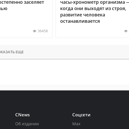
остепенно заселяет
часы-хронометр организма 
нью
когда они выходят из строя,
развитие человека
останавливается
36458
КАЗАТЬ ЕЩЕ
CNews
Соцсети
Об издании
Max