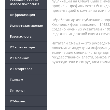
публикаций на CNews было с име
нового поколения
профиль. Профиль может быть до
презентацией о компании или про
Цифровизация
Обработан архив публикаций порт
Ключевых фраз выявлено - 146332
Импортозамещение
Создано именных указателей - 19
Редакция Индексной книги CNews
Безопасность
Читатели CNews — это руководит
ИТ в госсекторе
экономики: индустрии информаци
технические специалисты депар
государственной власти, банков,
ИТ в банках
руководители и сотрудники комп
ИТ в торговле
Телеком
Интернет
ИТ-бизнес