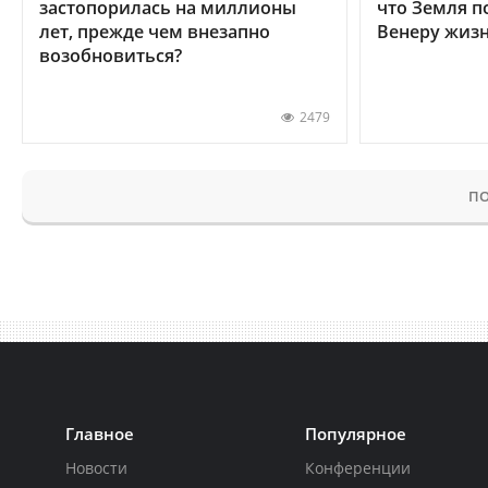
застопорилась на миллионы
что Земля п
лет, прежде чем внезапно
Венеру жиз
возобновиться?
2479
ПО
Главное
Популярное
Новости
Конференции