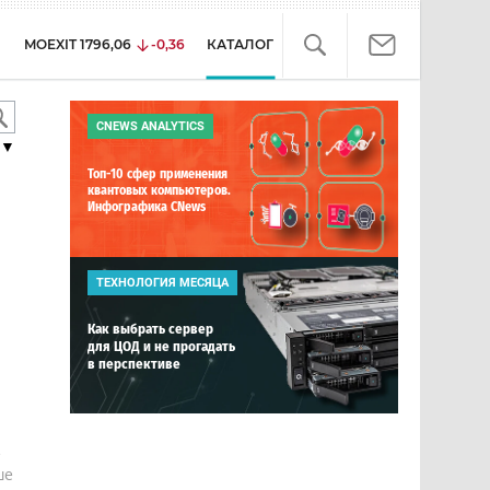
MOEXIT
1796,06
-0,36
КАТАЛОГ
CNEWS ANALYTICS
▼
Топ-10 сфер применения
квантовых компьютеров.
Инфографика CNews
ТЕХНОЛОГИЯ МЕСЯЦА
Как выбрать сервер
для ЦОД и не прогадать
в перспективе
е
ше