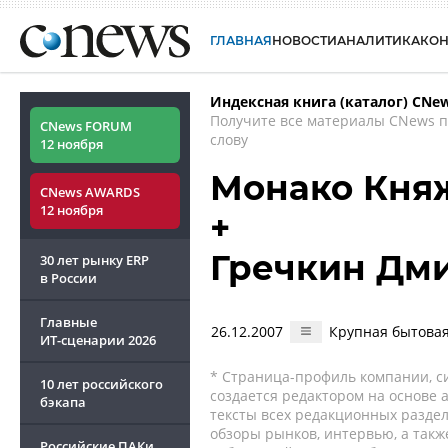
ГЛАВНАЯ
НОВОСТИ
АНАЛИТИКА
КО
Индексная книга (каталог) CNe
Получите все материалы CNews 
CNews FORUM
слову
12 ноября
Монако Кня
CNews AWARDS
12 ноября
+
Гречкин Дм
30 лет рынку ERP
в России
Главные
26.12.2007
Крупная бытовая 
ИТ-сценарии
2026
* Страница-профиль компании, сис
10 лет российского
создается редактором на основе
бэкапа
тексты всех редакционных раздел
обзоры рынков, интервью, а такж
Российские ПАКи