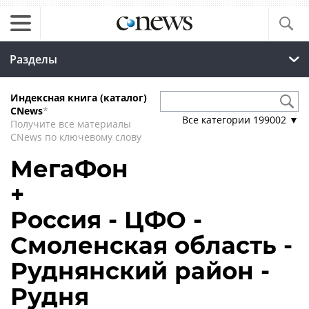
Разделы
Индексная книга (каталог)
CNews
*
Все категории
199002
▼
Получите все материалы
CNews по ключевому слову
МегаФон
+
Россия - ЦФО -
Смоленская область -
Руднянский район -
Рудня