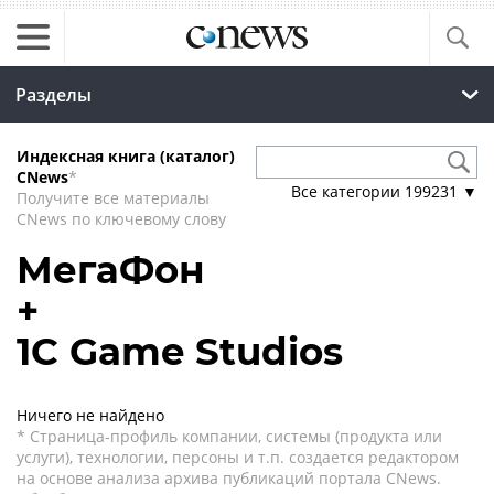
Разделы
Индексная книга (каталог)
CNews
*
Все категории
199231
▼
Получите все материалы
CNews по ключевому слову
МегаФон
+
1С Game Studios
Ничего не найдено
* Страница-профиль компании, системы (продукта или
услуги), технологии, персоны и т.п. создается редактором
на основе анализа архива публикаций портала CNews.