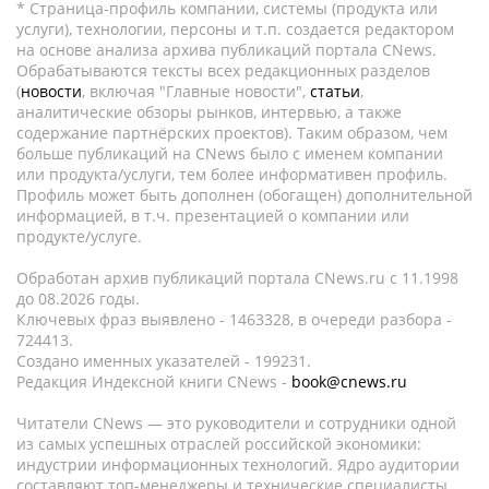
* Страница-профиль компании, системы (продукта или
услуги), технологии, персоны и т.п. создается редактором
на основе анализа архива публикаций портала CNews.
Обрабатываются тексты всех редакционных разделов
(
новости
, включая "Главные новости",
статьи
,
аналитические обзоры рынков, интервью, а также
содержание партнёрских проектов). Таким образом, чем
больше публикаций на CNews было с именем компании
или продукта/услуги, тем более информативен профиль.
Профиль может быть дополнен (обогащен) дополнительной
информацией, в т.ч. презентацией о компании или
продукте/услуге.
Обработан архив публикаций портала CNews.ru c 11.1998
до 08.2026 годы.
Ключевых фраз выявлено - 1463328, в очереди разбора -
724413.
Создано именных указателей - 199231.
Редакция Индексной книги CNews -
book@cnews.ru
Читатели CNews — это руководители и сотрудники одной
из самых успешных отраслей российской экономики:
индустрии информационных технологий. Ядро аудитории
составляют топ-менеджеры и технические специалисты