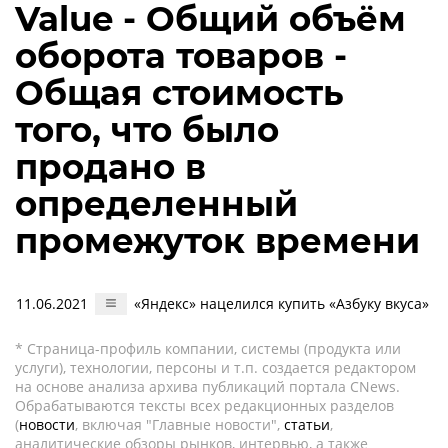
Value - Общий объём
оборота товаров -
Общая стоимость
того, что было
продано в
определенный
промежуток времени
11.06.2021
«Яндекс» нацелился купить «Азбуку вкуса»
* Страница-профиль компании, системы (продукта или
услуги), технологии, персоны и т.п. создается редактором
на основе анализа архива публикаций портала CNews.
Обрабатываются тексты всех редакционных разделов
(
новости
, включая "Главные новости",
статьи
,
аналитические обзоры рынков, интервью, а также