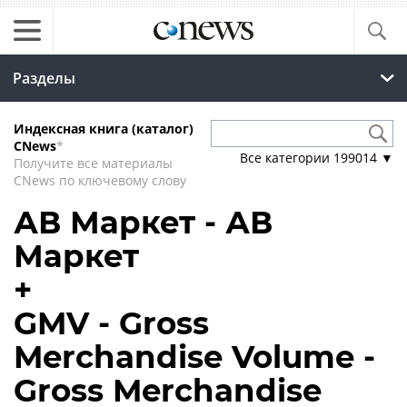
Разделы
Индексная книга (каталог)
CNews
*
Все категории
199014
▼
Получите все материалы
CNews по ключевому слову
АВ Маркет - АВ
Маркет
+
GMV - Gross
Merchandise Volume -
Gross Merchandise